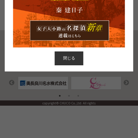
キャラクターSNS
広中⼤夏
広中美桜
お問い合わせ
協賛募集
プライバシーポリシー
著作権
閉じる
企画・運営：中広
copyright© CHUCO Co.,Ltd. All rights