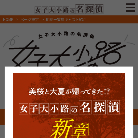
HOME
>
ページ設定
>
朗読一覧用キャスト紹介