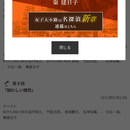
キャスト
矢方美紀
岐阜市 柴橋正直市長
滝佳保子
名塚佳織
音楽 立石一
海
秦建日子
第10回
「トモダチとは何か？」
2021年03月17日
閉じる
キャスト
BOYS AND MEN 田村侑久
BOYS AND MEN 勇翔
竹田太郎
名塚佳織
立石一海
秦建日子
第９回
「疑わしい偶然」
2021年01月12日
キャスト
BOYS AND MEN 田村侑久
竹田太郎
徳城慶太
名塚佳織
立石一海
秦建日子