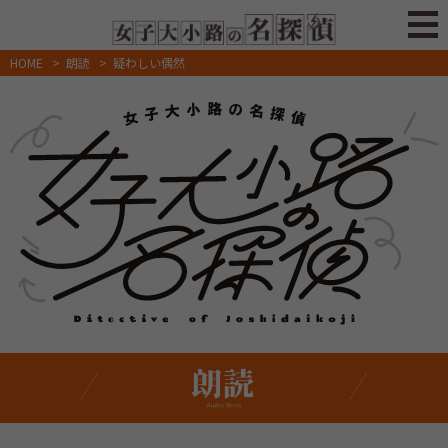
HOME
>
朗読
>
疑わしい偶然