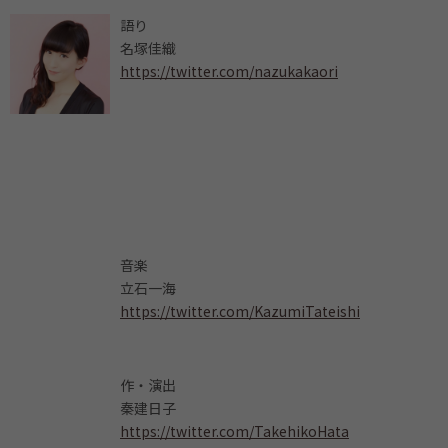
語り
名塚佳織
https://twitter.com/nazukakaori
音楽
立石一海
https://twitter.com/KazumiTateishi
作・演出
秦建日子
https://twitter.com/TakehikoHata