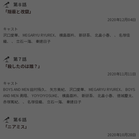
第８話
「隠蔽と改竄」
2020年12月04日
キャスト
沢口愛華
MEGARYU RYUREX
横島亜衿
新研吾
北畠小春
名塚佳
織
立石一海
秦建日子
第７話
「殺したのは誰？」
2020年11月11日
キャスト
BOYS AND MEN 田村侑久
矢方美紀
沢口愛華
MEGARYU RYUREX
BOYS
AND MEN 勇翔
YO!YO!YOSUKE
横島亜衿
新研吾
北畠小春
徳城慶太
赤塚篤紀
名塚佳織
立石一海
秦建日子
第６話
「ニアミス」
2020年10月28日