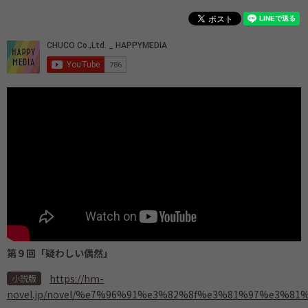
第９回「疑わしい偶然」
https://hm-
小説版
novel.jp/novel/%e7%96%91%e3%82%8f%e3%81%97%e3%8