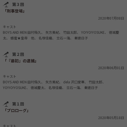
第３回
「刑事登場」
2020年07月08日
キャスト
BOYS AND MEN 田村侑久
矢方美紀
竹田太郎
YO!YO!YOSUKE
徳城慶
太
蜂蜜★皇帝 他
名塚佳織
立石一海
秦建日子
第２回
「『最初』の逮捕」
2020年06月01日
キャスト
BOYS AND MEN 田村侑久
矢方美紀
dela 沢口愛華
竹田太郎
YO!YO!YOSUKE
徳城慶太
名塚佳織
立石一海
秦建日子
第１回
「プロローグ」
2020年05月18日
キャスト