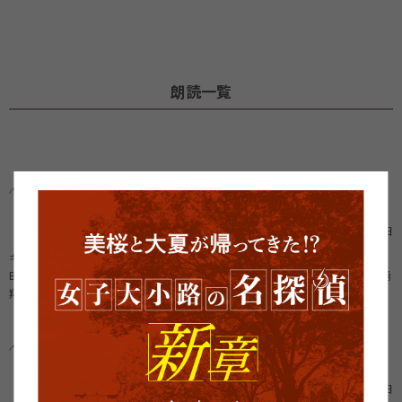
朗読一覧
最終回
「動き出した運命」
2021年08月06日
キャスト
BOYS AND MEN 田村侑久
沢口愛華
名塚佳織
新研吾
BOYS AND MEN 勇
翔
名塚佳織
立石一海
秦建日子
第11回
「教授、登場」
2021年04月06日