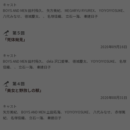
キャスト
BOYS AND MEN 田村侑久
矢方美紀
MEGARYU RYUREX
YO!YO!YOSUKE
八代みなせ
徳城慶太
名塚佳織
立石一海
秦建日子
第５回
「死体発見」
2020年09月16日
キャスト
BOYS AND MEN 田村侑久
dela 沢口愛華
徳城慶太
YO!YO!YOSUKE
名塚
佳織
立石一海
秦建日子
第４回
「美女と野放しの獣」
2020年08月31日
キャスト
矢方美紀
BOYS AND MEN 土田拓海
YO!YO!YOSUKE
八代みなせ
赤塚篤
紀
名塚佳織
立石一海
秦建日子